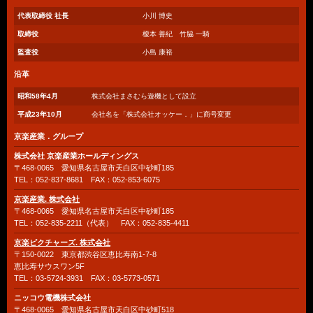
代表取締役 社長
小川 博史
取締役
榎本 善紀 竹脇 一騎
監査役
小島 康裕
沿革
昭和58年4月
株式会社まさむら遊機として設立
平成23年10月
会社名を「株式会社オッケー．」に商号変更
京楽産業．グループ
株式会社 京楽産業ホールディングス
〒468-0065 愛知県名古屋市天白区中砂町185
TEL：052-837-8681 FAX：052-853-6075
京楽産業. 株式会社
〒468-0065 愛知県名古屋市天白区中砂町185
TEL：052-835-2211（代表） FAX：052-835-4411
京楽ピクチャーズ. 株式会社
〒150-0022 東京都渋谷区恵比寿南1-7-8
恵比寿サウスワン5F
TEL：03-5724-3931 FAX：03-5773-0571
ニッコウ電機株式会社
〒468-0065 愛知県名古屋市天白区中砂町518