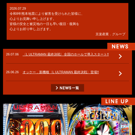
2026.07.29
令和8年熊本地震により被害を受けられた皆様に、
心よりお見舞い申し上げます。
皆様の安全と被災地の一日も早い復旧・復興を
心よりお祈り申し上げます。
京楽産業．グループ
26.07.06
〈L ULTRAMAN 最終決戦〉全国のホールで導入スタート!!
26.06.26
オッケー．新機種〈L ULTRAMAN 最終決戦〉登場!!