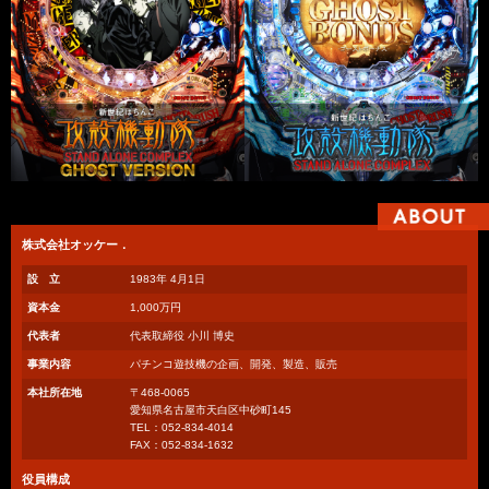
株式会社オッケー．
設 立
1983年 4月1日
資本金
1,000万円
代表者
代表取締役 小川 博史
事業内容
パチンコ遊技機の企画、開発、製造、販売
本社所在地
〒468-0065
愛知県名古屋市天白区中砂町145
TEL：052-834-4014
FAX：052-834-1632
役員構成