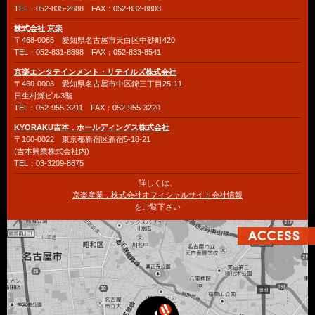
TEL：052-835-2688 FAX：052-832-8803
株式会社 京楽
〒468-0065 愛知県名古屋市天白区中砂町420
TEL：052-831-8898 FAX：052-833-8541
京楽エンタテインメント・リテイルズ株式会社
〒460-0003 愛知県名古屋市中区錦三丁目25-11
日生村瀬ビル3階
TEL：052-955-3211 FAX：052-955-3220
KYORAKU吉本．ホールディングス株式会社
〒160-0022 東京都新宿区新宿5-18-21
(吉本興業株式会社内)
TEL：03-3209-8675
詳しくは、
京楽産業．株式会社オフィシャルサイト会社情報
をご覧下さい